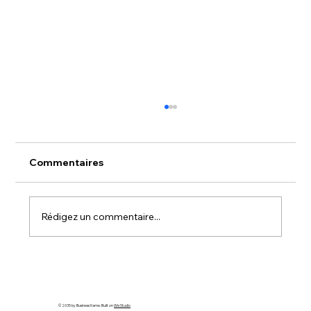
Commentaires
Rédigez un commentaire...
Différence entre massage détente,
thérapeutique et traitement de kiné-
orthothérapie
© 2035 by Business Name. Built on
Wix Studio